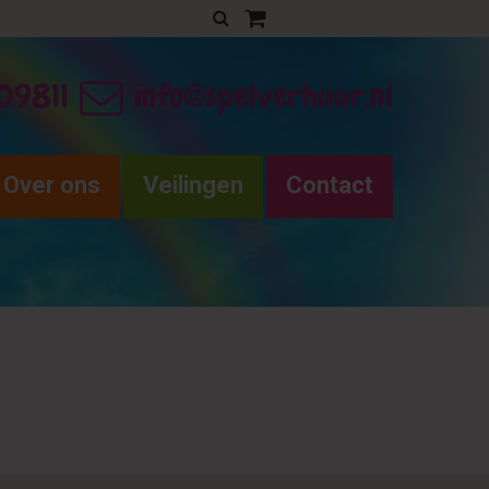
Uw verhuurofferte
09811
info@spelverhuur.nl
Over ons
Veilingen
Contact