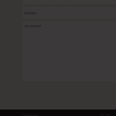
Direct naar:
Bij ons: