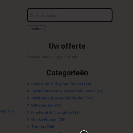
Zoeken
naar:
Zoeken
Uw offerte
Geen producten op de offerte.
Categorieën
StayHome&Play spelletjes
(118)
Springkussens & Attractiekussens
(61)
Attributen & Benodigdheden
(116)
Blikvangers
(18)
Permalink
Fun Food & Traktaties
(28)
Gekke Fietsen
(38)
Thema
(726)