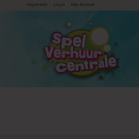
Registreren
Log In
Mijn Account