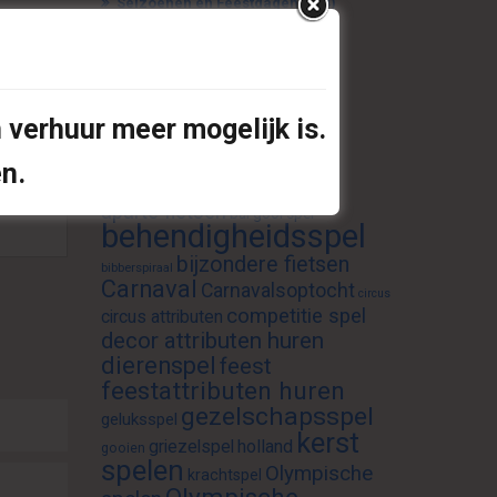
Seizoenen en Feestdagen
(374)
Leeftijdsgroepen
(354)
Decoratie
(57)
Sport & Zeskampspelen
(196)
Waterspelen
(28)
 verhuur meer mogelijk is.
Snel vinden
n.
aparte fietsen
bal gooi spel
behendigheidsspel
bijzondere fietsen
bibberspiraal
Carnaval
Carnavalsoptocht
circus
competitie spel
circus attributen
decor attributen huren
dierenspel
feest
feestattributen huren
gezelschapsspel
geluksspel
kerst
griezelspel
holland
gooien
spelen
Olympische
krachtspel