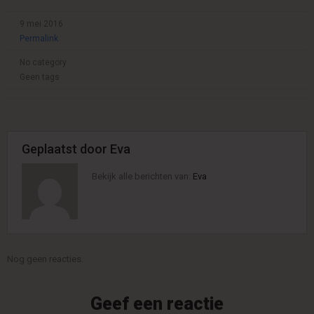
9 mei 2016
Permalink
No category
Geen tags
Geplaatst door
Eva
Bekijk alle berichten van:
Eva
Nog geen reacties.
Geef een reactie