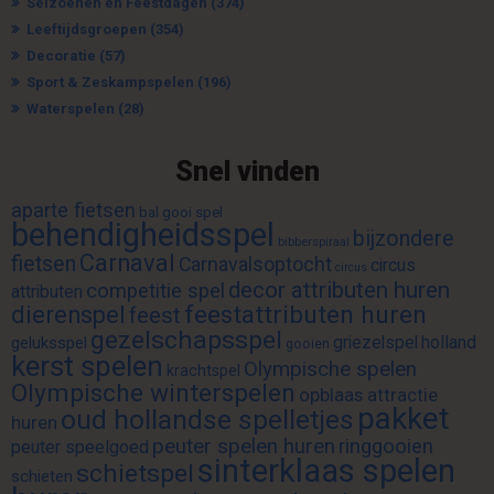
Seizoenen en Feestdagen
(374)
Leeftijdsgroepen
(354)
Decoratie
(57)
Sport & Zeskampspelen
(196)
Waterspelen
(28)
Snel vinden
aparte fietsen
bal gooi spel
behendigheidsspel
bijzondere
bibberspiraal
Carnaval
fietsen
Carnavalsoptocht
circus
circus
decor attributen huren
competitie spel
attributen
feestattributen huren
dierenspel
feest
gezelschapsspel
griezelspel
holland
geluksspel
gooien
kerst spelen
Olympische spelen
krachtspel
Olympische winterspelen
opblaas attractie
pakket
oud hollandse spelletjes
huren
peuter spelen huren
ringgooien
peuter speelgoed
sinterklaas spelen
schietspel
schieten