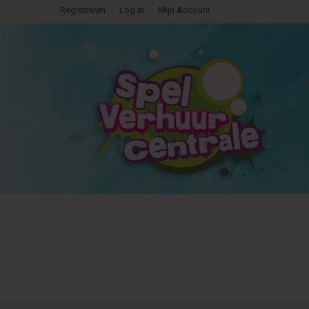
Registreren
Log In
Mijn Account