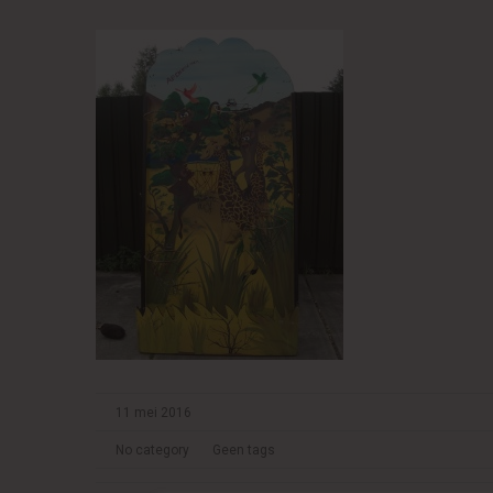
11 mei 2016
No category
Geen tags