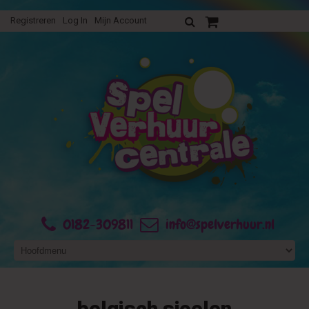
Registreren
Log In
Mijn Account
Uw verhuurofferte
0182-309811
info@spelverhuur.nl
belgisch sjoelen