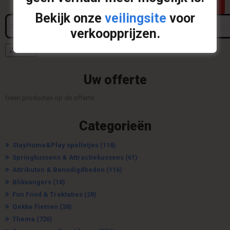
Bekijk onze
veilingsite
voor
Zoeken
naar:
verkoopprijzen.
Zoeken
Uw offerte
Geen producten op de offerte.
Categorieën
StayHome&Play spelletjes
(118)
Springkussens & Attractiekussens
(61)
Attributen & Benodigdheden
(116)
Blikvangers
(18)
Fun Food & Traktaties
(28)
Gekke Fietsen
(38)
Thema
(726)