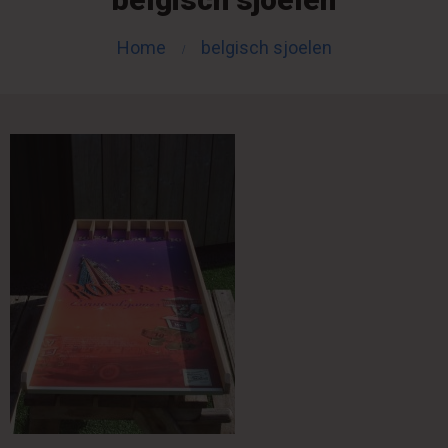
Home
belgisch sjoelen