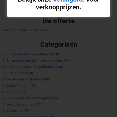
verkoopprijzen.
Zoeken
Uw offerte
Geen producten op de offerte.
Categorieën
StayHome&Play spelletjes
(118)
Springkussens & Attractiekussens
(61)
Attributen & Benodigdheden
(116)
Blikvangers
(18)
Fun Food & Traktaties
(28)
Gekke Fietsen
(38)
Thema
(726)
Seizoenen en Feestdagen
(374)
Leeftijdsgroepen
(354)
Decoratie
(57)
Sport & Zeskampspelen
(196)