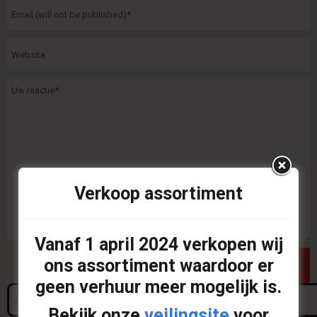
Verkoop assortiment
Vanaf
1 april 2024
verkopen wij
ons assortiment waardoor er
geen verhuur meer mogelijk is.
Zoeken
naar:
Bekijk onze
veilingsite
voor