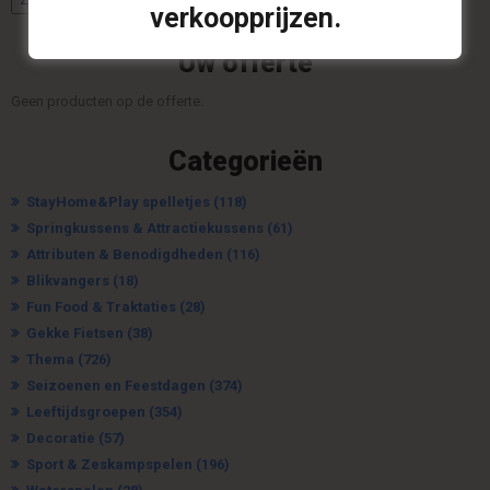
verkoopprijzen.
Uw offerte
Geen producten op de offerte.
Categorieën
StayHome&Play spelletjes
(118)
Springkussens & Attractiekussens
(61)
Attributen & Benodigdheden
(116)
Blikvangers
(18)
Fun Food & Traktaties
(28)
Gekke Fietsen
(38)
Thema
(726)
Seizoenen en Feestdagen
(374)
Leeftijdsgroepen
(354)
Decoratie
(57)
Sport & Zeskampspelen
(196)