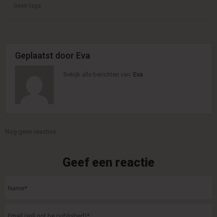
Geen tags
Geplaatst door
Eva
Bekijk alle berichten van:
Eva
Nog geen reacties.
Geef een reactie