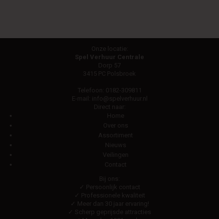
Onze locatie:
Spel Verhuur Centrale
Dorp 57
3415 PC Polsbroek
Telefoon:
0182-309811
E-mail:
info@spelverhuur.nl
Direct naar:
Home
Over ons
Assortiment
Nieuws
Veilingen
Contact
Bij ons:
✓ Persoonlijk contact
✓ Professionele kwaliteit
✓ Meer dan 30 jaar ervaring!
✓ Scherp geprijsde attracties