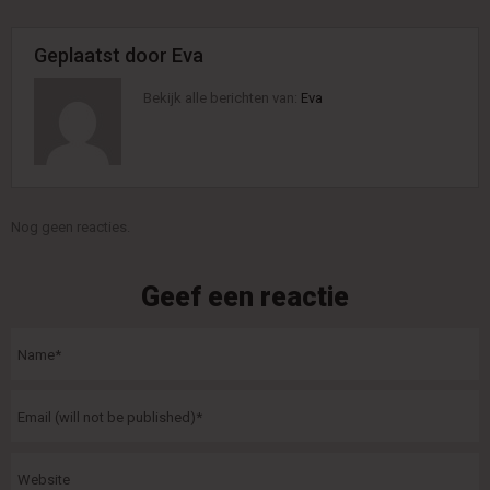
Geplaatst door
Eva
Bekijk alle berichten van:
Eva
Nog geen reacties.
Geef een reactie