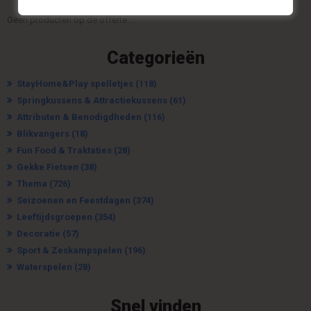
Geen producten op de offerte.
Categorieën
StayHome&Play spelletjes
(118)
Springkussens & Attractiekussens
(61)
Attributen & Benodigdheden
(116)
Blikvangers
(18)
Fun Food & Traktaties
(28)
Gekke Fietsen
(38)
Thema
(726)
Seizoenen en Feestdagen
(374)
Leeftijdsgroepen
(354)
Decoratie
(57)
Sport & Zeskampspelen
(196)
Waterspelen
(28)
Snel vinden