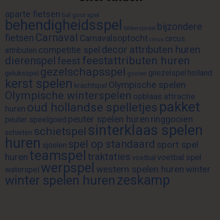
aparte fietsen
bal gooi spel
behendigheidsspel
bijzondere
bibberspiraal
Carnaval
fietsen
Carnavalsoptocht
circus
circus
decor attributen huren
competitie spel
attributen
feestattributen huren
dierenspel
feest
gezelschapsspel
griezelspel
holland
geluksspel
gooien
kerst spelen
Olympische spelen
krachtspel
Olympische winterspelen
opblaas attractie
pakket
oud hollandse spelletjes
huren
peuter spelen huren
ringgooien
peuter speelgoed
sinterklaas spelen
schietspel
schieten
huren
spel op standaard
sport spel
sjoelen
teamspel
traktaties
huren
voetbal spel
voetbal
werpspel
western spelen huren
winter
waterspel
zeskamp
winter spelen huren