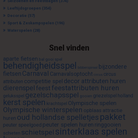
Seizoenen en Feestdagen
(374)
Leeftijdsgroepen
(354)
Decoratie
(57)
Sport & Zeskampspelen
(196)
Waterspelen
(28)
Snel vinden
aparte fietsen
bal gooi spel
behendigheidsspel
bijzondere
bibberspiraal
Carnaval
fietsen
Carnavalsoptocht
circus
circus
decor attributen huren
competitie spel
attributen
feestattributen huren
dierenspel
feest
gezelschapsspel
griezelspel
holland
geluksspel
gooien
kerst spelen
Olympische spelen
krachtspel
Olympische winterspelen
opblaas attractie
pakket
oud hollandse spelletjes
huren
peuter spelen huren
ringgooien
peuter speelgoed
sinterklaas spelen
schietspel
schieten