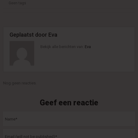
Geen tags
Geplaatst door
Eva
Bekijk alle berichten van:
Eva
Nog geen reacties.
Geef een reactie