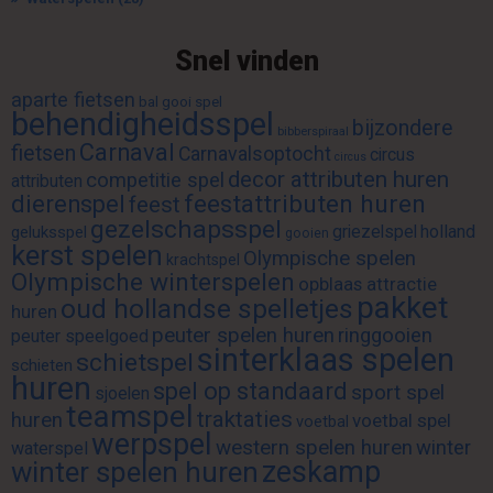
Snel vinden
aparte fietsen
bal gooi spel
behendigheidsspel
bijzondere
bibberspiraal
Carnaval
fietsen
Carnavalsoptocht
circus
circus
decor attributen huren
competitie spel
attributen
feestattributen huren
dierenspel
feest
gezelschapsspel
griezelspel
holland
geluksspel
gooien
kerst spelen
Olympische spelen
krachtspel
Olympische winterspelen
opblaas attractie
pakket
oud hollandse spelletjes
huren
peuter spelen huren
ringgooien
peuter speelgoed
sinterklaas spelen
schietspel
schieten
huren
spel op standaard
sport spel
sjoelen
teamspel
traktaties
huren
voetbal spel
voetbal
werpspel
western spelen huren
winter
waterspel
zeskamp
winter spelen huren