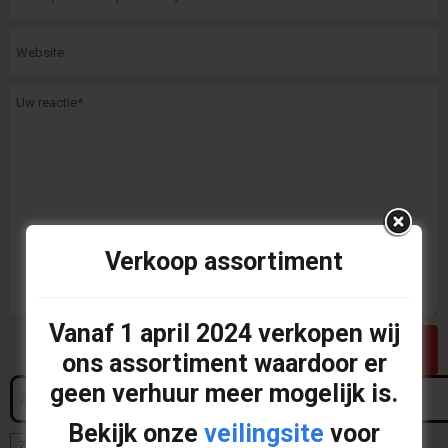
Verkoop assortiment
Vanaf
1 april 2024
verkopen wij
ons assortiment waardoor er
Zoeken
geen verhuur meer mogelijk is.
naar:
Bekijk onze
veilingsite
voor
Zoeken