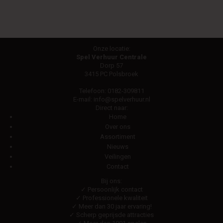
Onze locatie:
Spel Verhuur Centrale
Dorp 57
3415 PC Polsbroek
Telefoon:
0182-309811
E-mail:
info@spelverhuur.nl
Direct naar:
Home
Over ons
Assortiment
Nieuws
Veilingen
Contact
Bij ons:
✓ Persoonlijk contact
✓ Professionele kwaliteit
✓ Meer dan 30 jaar ervaring!
✓ Scherp geprijsde attracties