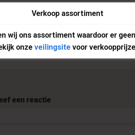
Verkoop assortiment
n wij ons assortiment waardoor er geen
ekijk onze
veilingsite
voor verkoopprijze
eef een reactie