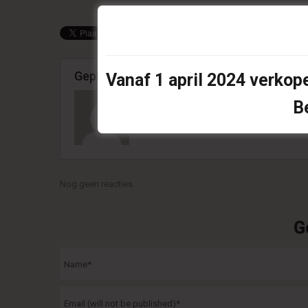
Geplaatst door
Eva
Vanaf
1 april 2024
verkope
B
Bekijk alle berichten van:
Eva
Nog geen reacties.
G