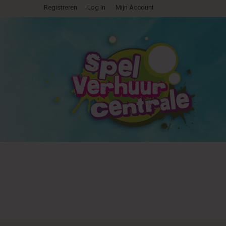
Registreren
Log In
Mijn Account