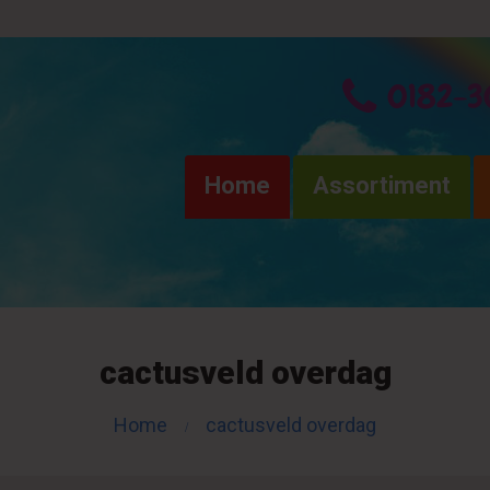
0182-3
Home
Assortiment
cactusveld overdag
Home
cactusveld overdag