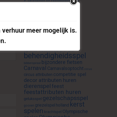
Seizoenen en Feestdagen
(374)
Leeftijdsgroepen
(354)
Decoratie
(57)
Sport & Zeskampspelen
(196)
Waterspelen
(28)
 verhuur meer mogelijk is.
Snel vinden
n.
aparte fietsen
bal gooi spel
behendigheidsspel
bijzondere fietsen
bibberspiraal
Carnaval
Carnavalsoptocht
circus
competitie spel
circus attributen
decor attributen huren
dierenspel
feest
feestattributen huren
gezelschapsspel
geluksspel
kerst
griezelspel
holland
gooien
spelen
Olympische
krachtspel