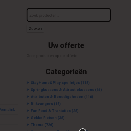
Zoeken
naar:
Zoeken
Uw offerte
Geen producten op de offerte.
Categorieën
StayHome&Play spelletjes
(118)
Springkussens & Attractiekussens
(61)
Attributen & Benodigdheden
(116)
Blikvangers
(18)
Permalink
Fun Food & Traktaties
(28)
Gekke Fietsen
(38)
Thema
(726)