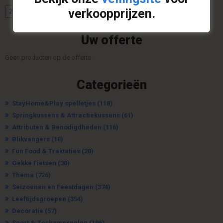
verkoopprijzen.
Zoeken
Uw offerte
Geen producten op de offerte.
Categorieën
StayHome&Play spelletjes
(118)
Springkussens & Attractiekussens
(61)
Attributen & Benodigdheden
(116)
Blikvangers
(18)
Fun Food & Traktaties
(28)
Gekke Fietsen
(38)
Thema
(726)
Seizoenen en Feestdagen
(374)
Leeftijdsgroepen
(354)
Decoratie
(57)
Sport & Zeskampspelen
(196)