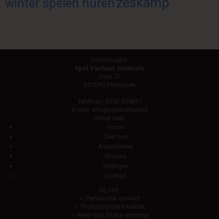
zeskamp
winter spelen huren
Onze locatie:
Spel Verhuur Centrale
Dorp 57
3415 PC Polsbroek
Telefoon:
0182-309811
E-mail:
info@spelverhuur.nl
Direct naar:
Home
Over ons
Assortiment
Nieuws
Veilingen
Contact
Bij ons:
✓ Persoonlijk contact
✓ Professionele kwaliteit
✓ Meer dan 30 jaar ervaring!