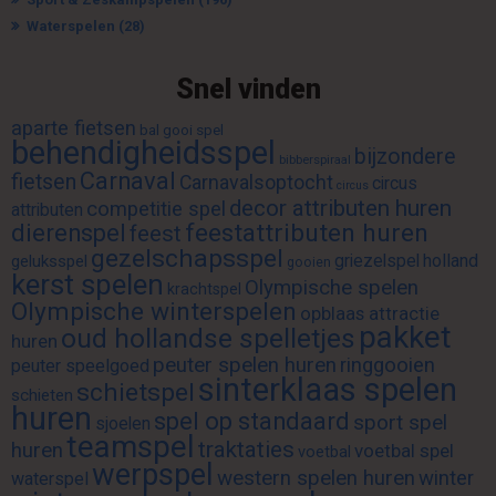
Waterspelen
(28)
Snel vinden
aparte fietsen
bal gooi spel
behendigheidsspel
bijzondere
bibberspiraal
Carnaval
fietsen
Carnavalsoptocht
circus
circus
decor attributen huren
competitie spel
attributen
feestattributen huren
dierenspel
feest
gezelschapsspel
griezelspel
holland
geluksspel
gooien
kerst spelen
Olympische spelen
krachtspel
Olympische winterspelen
opblaas attractie
pakket
oud hollandse spelletjes
huren
peuter spelen huren
ringgooien
peuter speelgoed
sinterklaas spelen
schietspel
schieten
huren
spel op standaard
sport spel
sjoelen
teamspel
traktaties
huren
voetbal spel
voetbal
werpspel
western spelen huren
winter
waterspel