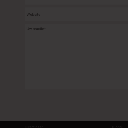
Direct naar:
Bij ons: