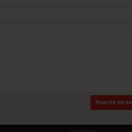
Beoordeel ons!