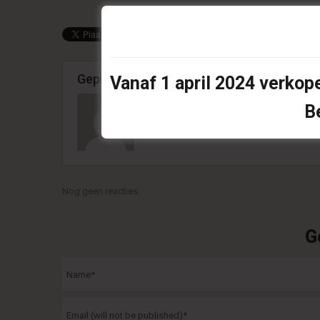
Geplaatst door
Eva
Vanaf
1 april 2024
verkope
B
Bekijk alle berichten van:
Eva
Nog geen reacties.
G