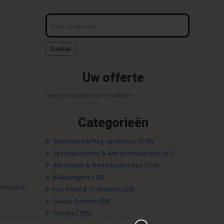
Zoeken
naar:
Zoeken
Uw offerte
Geen producten op de offerte.
Categorieën
StayHome&Play spelletjes
(118)
Springkussens & Attractiekussens
(61)
Attributen & Benodigdheden
(116)
Blikvangers
(18)
Permalink
Fun Food & Traktaties
(28)
Gekke Fietsen
(38)
Thema
(726)