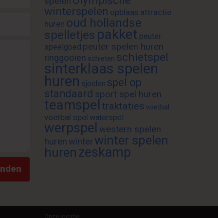
Olympische
spelen
winterspelen
opblaas attractie
oud hollandse
huren
pakket
spelletjes
peuter
peuter spelen huren
speelgoed
schietspel
ringgooien
schieten
sinterklaas spelen
huren
spel op
sjoelen
standaard
sport spel huren
teamspel
traktaties
voetbal
voetbal spel
waterspel
werpspel
western spelen
winter spelen
huren
winter
zeskamp
huren
Onze locatie: