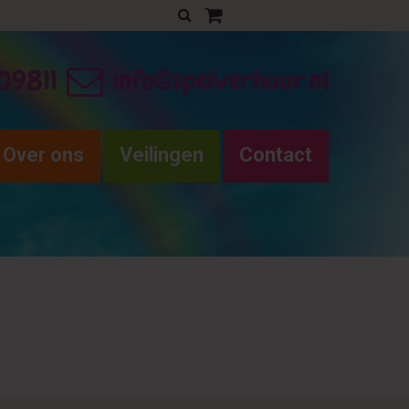
Uw verhuurofferte
09811
info@spelverhuur.nl
Over ons
Veilingen
Contact