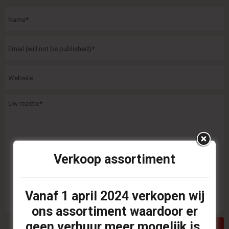
Verkoop assortiment
Vanaf
1 april 2024
verkopen wij
ons assortiment waardoor er
geen verhuur meer mogelijk is.