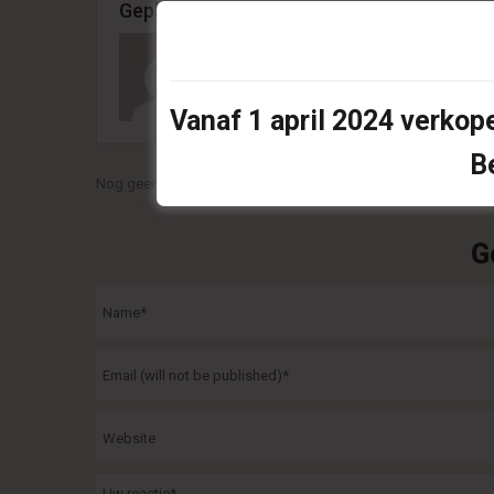
Geplaatst door
Eva
Bekijk alle berichten van:
Eva
Vanaf
1 april 2024
verkope
B
Nog geen reacties.
G