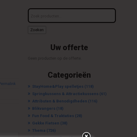
Zoeken
naar:
Zoeken
Uw offerte
Geen producten op de offerte.
Categorieën
Permalink
StayHome&Play spelletjes
(118)
Springkussens & Attractiekussens
(61)
Attributen & Benodigdheden
(116)
Blikvangers
(18)
Fun Food & Traktaties
(28)
Gekke Fietsen
(38)
Thema
(726)