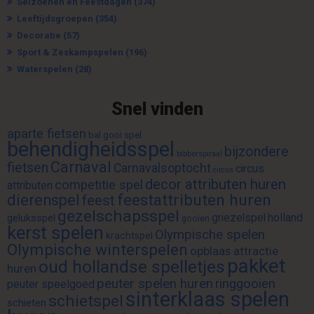
Seizoenen en Feestdagen
(374)
Leeftijdsgroepen
(354)
Decoratie
(57)
Sport & Zeskampspelen
(196)
Waterspelen
(28)
Snel vinden
aparte fietsen
bal gooi spel
behendigheidsspel
bijzondere
bibberspiraal
Carnaval
fietsen
Carnavalsoptocht
circus
circus
decor attributen huren
competitie spel
attributen
feestattributen huren
dierenspel
feest
gezelschapsspel
griezelspel
holland
geluksspel
gooien
kerst spelen
Olympische spelen
krachtspel
Olympische winterspelen
opblaas attractie
pakket
oud hollandse spelletjes
huren
peuter spelen huren
ringgooien
peuter speelgoed
sinterklaas spelen
schietspel
schieten