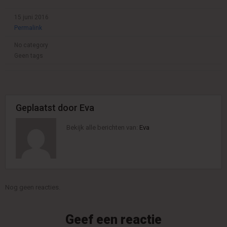
15 juni 2016
Permalink
No category
Geen tags
Geplaatst door
Eva
Bekijk alle berichten van:
Eva
Nog geen reacties.
Geef een reactie