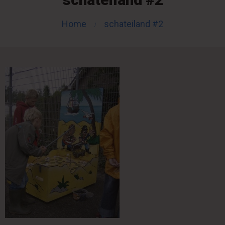
Home
schateiland #2