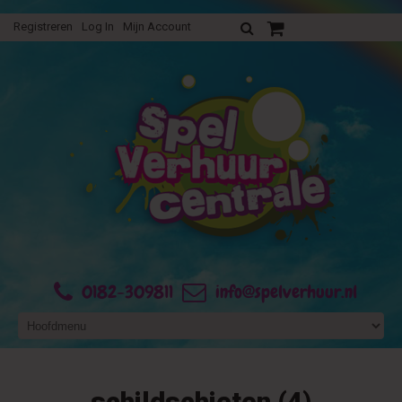
Registreren
Log In
Mijn Account
Uw verhuurofferte
0182-309811
info@spelverhuur.nl
schildschieten (4)