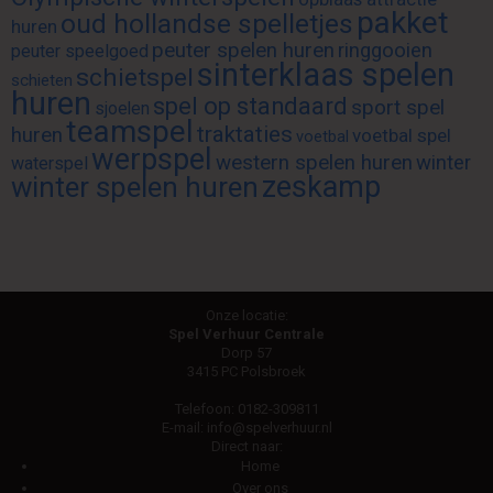
pakket
oud hollandse spelletjes
huren
peuter spelen huren
ringgooien
peuter speelgoed
sinterklaas spelen
schietspel
schieten
huren
spel op standaard
sport spel
sjoelen
teamspel
traktaties
huren
voetbal spel
voetbal
werpspel
western spelen huren
winter
waterspel
zeskamp
winter spelen huren
Onze locatie:
Spel Verhuur Centrale
Dorp 57
3415 PC Polsbroek
Telefoon:
0182-309811
E-mail:
info@spelverhuur.nl
Direct naar:
Home
Over ons