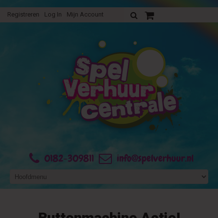
Registreren
Log In
Mijn Account
Uw verhuurofferte
0182-309811
info@spelverhuur.nl
Buttonmachine Actie!