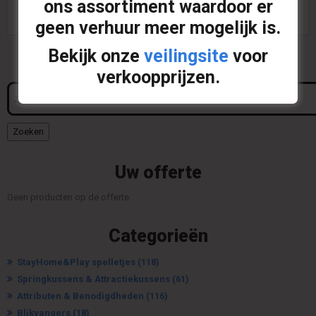
ons assortiment waardoor er
geen verhuur meer mogelijk is.
Bekijk onze
veilingsite
voor
verkoopprijzen.
Zoeken
naar:
Zoeken
Uw offerte
Geen producten op de offerte.
Categorieën
StayHome&Play spelletjes
(118)
Springkussens & Attractiekussens
(61)
Attributen & Benodigdheden
(116)
Blikvangers
(18)