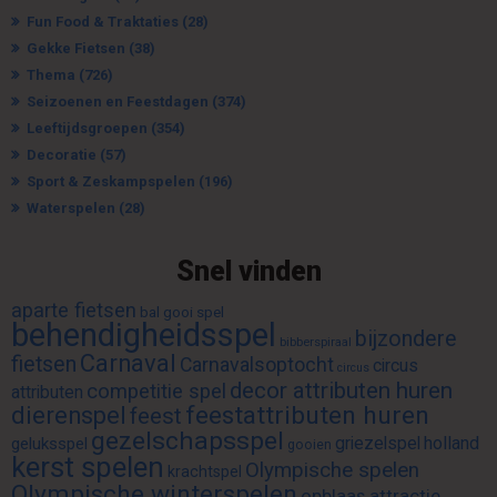
Fun Food & Traktaties
(28)
Gekke Fietsen
(38)
Thema
(726)
Seizoenen en Feestdagen
(374)
Leeftijdsgroepen
(354)
Decoratie
(57)
Sport & Zeskampspelen
(196)
Waterspelen
(28)
Snel vinden
aparte fietsen
bal gooi spel
behendigheidsspel
bijzondere
bibberspiraal
Carnaval
fietsen
Carnavalsoptocht
circus
circus
decor attributen huren
competitie spel
attributen
feestattributen huren
dierenspel
feest
gezelschapsspel
griezelspel
holland
geluksspel
gooien
kerst spelen
Olympische spelen
krachtspel
Olympische winterspelen
opblaas attractie