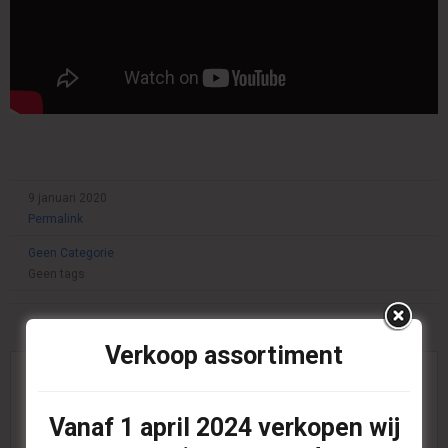
9 januari 2020
Permalink
Geen Categorie
Geen tags
Verkoop assortiment
Geplaatst door
Irene
Bekijk alle berichten van:
Irene
Vanaf
1 april 2024
verkopen wij