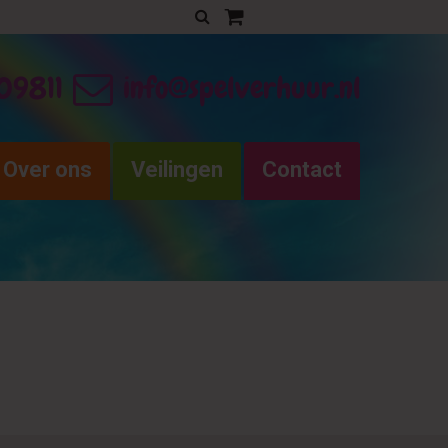
Uw verhuurofferte
09811
info@spelverhuur.nl
Over ons
Veilingen
Contact