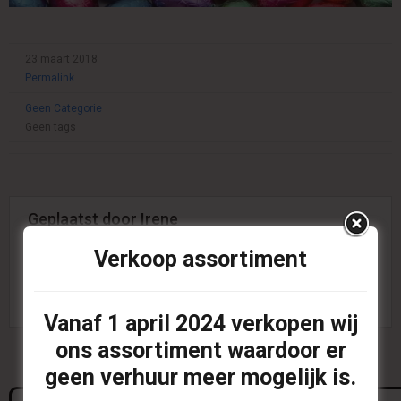
23 maart 2018
Permalink
Geen Categorie
Geen tags
Geplaatst door
Irene
Verkoop assortiment
Bekijk alle berichten van:
Irene
Vanaf
1 april 2024
verkopen wij
ons assortiment waardoor er
geen verhuur meer mogelijk is.
Zoeken