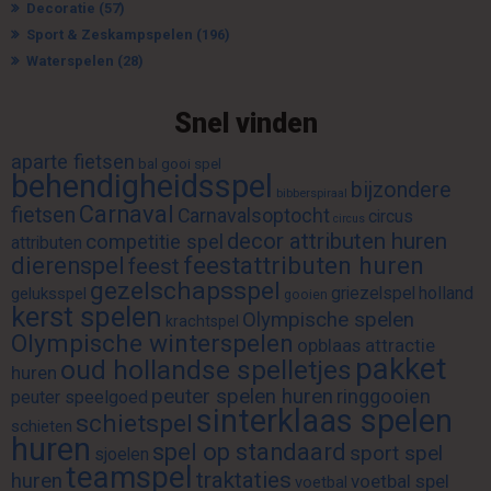
Decoratie
(57)
Sport & Zeskampspelen
(196)
Waterspelen
(28)
Snel vinden
aparte fietsen
bal gooi spel
behendigheidsspel
bijzondere
bibberspiraal
Carnaval
fietsen
Carnavalsoptocht
circus
circus
decor attributen huren
competitie spel
attributen
feestattributen huren
dierenspel
feest
gezelschapsspel
griezelspel
holland
geluksspel
gooien
kerst spelen
Olympische spelen
krachtspel
Olympische winterspelen
opblaas attractie
pakket
oud hollandse spelletjes
huren
peuter spelen huren
ringgooien
peuter speelgoed
sinterklaas spelen
schietspel
schieten
huren
spel op standaard
sport spel
sjoelen
teamspel
traktaties
huren
voetbal spel
voetbal